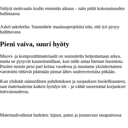
Säilytä motivaatio kodin remontin aikana – näin pidät kokonaisuuden
hallinnassa
Askel askeleelta: Suunnittele maalausprojektisi niin, että työ pysyy
hallittavana
Pieni vaiva, suuri hyöty
Muovi- ja komposiittimateriaalit on suunniteltu helpottamaan arkea,
mutta ne pysyvät kauneimmillaan, kun niille antaa hieman huomiota.
Puolen tunnin pesu pari kertaa vuodessa ja muutama yksinkertainen
varotoimi riittävät pitämään pinnat lähes uudenveroisina pitkään.
Kun yhdistät säännöllisen puhdistuksen ja suojauksen huolellisuuteen,
saat materiaaleista kaiken hyödyn irti – ja vältät suuremmat korjaukset
tulevaisuudessa.
Materiaalivalinnat harkiten: lujuus, paino ja joustavuus tasapainossa