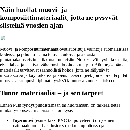
Näin huollat muovi- ja
komposiittimateriaalit, jotta ne pysyvät
siisteinä vuosien ajan
Muovi- ja komposiittimateriaalit ovat suosittuja valintoja suomalaisissa
kodeissa ja pihoilla – aina terassilaudoista ja aidoista
puutarhakalusteisiin ja ikkunanpuitteisiin. Ne kestävät hyvin kosteutta,
eivät lahoa ja vaativat vähemmän huoltoa kuin puu. Silti myös nämä
materiaalit tarvitsevat säännöllistä hoitoa, jotta ne säilyttävät
ulkonäkönsä ja käyttöikänsä pitkään. Tässä ohjeet, joiden avulla pidät
muovi- ja komposiittipinnat hyvässä kunnossa vuodesta toiseen.
Tunne materiaalisi – ja sen tarpeet
Ennen kuin ryhdyt puhdistamaan tai huoltamaan, on tärkeää tietää,
minkä tyyppisestä materiaalista on kyse.
Täysmuovi
(esimerkiksi PVC tai polyeteeni) on yleinen
materiaali puutarhakalusteissa, ikkunanpuitteissa ja