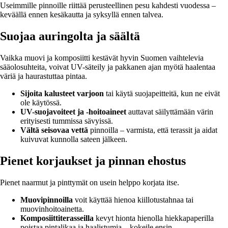
Useimmille pinnoille riittää perusteellinen pesu kahdesti vuodessa –
keväällä ennen kesäkautta ja syksyllä ennen talvea.
Suojaa auringolta ja säältä
Vaikka muovi ja komposiitti kestävät hyvin Suomen vaihtelevia
sääolosuhteita, voivat UV-säteily ja pakkanen ajan myötä haalentaa
väriä ja haurastuttaa pintaa.
Sijoita kalusteet varjoon
tai käytä suojapeitteitä, kun ne eivät
ole käytössä.
UV-suojavoiteet ja -hoitoaineet
auttavat säilyttämään värin
erityisesti tummissa sävyissä.
Vältä seisovaa vettä
pinnoilla – varmista, että terassit ja aidat
kuivuvat kunnolla sateen jälkeen.
Pienet korjaukset ja pinnan ehostus
Pienet naarmut ja pinttymät on usein helppo korjata itse.
Muovipinnoilla
voit käyttää hienoa kiillotustahnaa tai
muovinhoitoainetta.
Komposiittiterasseilla
kevyt hionta hienolla hiekkapaperilla
poistaa pintalikaa ja haalistumia – kokeile ensin