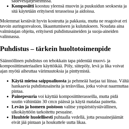
sadevesijärjestelmissä.
Komposiitti
koostuu yleensä muovin ja puukuidun seoksesta ja
sitä käytetään erityisesti terasseissa ja aidoissa.
Molemmat kestävät hyvin kosteutta ja pakkasta, mutta ne reagoivat eri
tavoin auringonvaloon, likaantumiseen ja kulutukseen. Noudata aina
valmistajan ohjeita, erityisesti puhdistusaineiden ja suoja-aineiden
valinnassa.
Puhdistus – tärkein huoltotoimenpide
Säännöllinen puhdistus on tehokkain tapa pidentää muovi- ja
komposiittimateriaalien käyttöikää. Pöly, siitepöly, levä ja lika voivat
ajan myötä aiheuttaa värimuutoksia ja pinttymistä.
Käytä mietoa saippualiuosta
ja pehmeää harjaa tai liinaa. Vältä
hankaavia puhdistusaineita ja teräsvillaa, jotka voivat naarmuttaa
pintaa.
Painepesuria
voi käyttää komposiittiterasseilla, mutta pidä
suutin vähintään 30 cm:n päässä ja käytä matalaa painetta.
Levän ja homeen poistoon
valitse ympäristöystävällinen,
ulkokäyttöön tarkoitettu pesuaine.
Huuhtele huolellisesti
puhtaalla vedellä, jotta pesuainejäämät
eivät jää pintaan ja houkuttele uutta likaa.