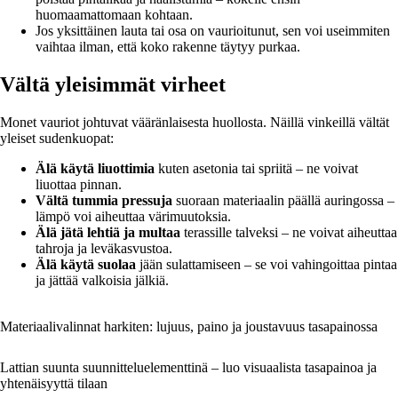
huomaamattomaan kohtaan.
Jos yksittäinen lauta tai osa on vaurioitunut, sen voi useimmiten
vaihtaa ilman, että koko rakenne täytyy purkaa.
Vältä yleisimmät virheet
Monet vauriot johtuvat vääränlaisesta huollosta. Näillä vinkeillä vältät
yleiset sudenkuopat:
Älä käytä liuottimia
kuten asetonia tai spriitä – ne voivat
liuottaa pinnan.
Vältä tummia pressuja
suoraan materiaalin päällä auringossa –
lämpö voi aiheuttaa värimuutoksia.
Älä jätä lehtiä ja multaa
terassille talveksi – ne voivat aiheuttaa
tahroja ja leväkasvustoa.
Älä käytä suolaa
jään sulattamiseen – se voi vahingoittaa pintaa
ja jättää valkoisia jälkiä.
Materiaalivalinnat harkiten: lujuus, paino ja joustavuus tasapainossa
Lattian suunta suunnitteluelementtinä – luo visuaalista tasapainoa ja
yhtenäisyyttä tilaan