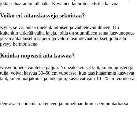
jotta se haarautuu alhaalta. Keväinen lannoitus edistää kasvua.
Voiko eri aitauskasveja sekoittaa?
Kyllä, se voi antaa mielenkiintoisen ja vaihtelevan ilmeen. On
kuitenkin tärkeää valita lajeja, joilla on suunnilleen sama kasvunopeus
ja samankaltaiset maaperä- ja valo-olosuhdevaatimukset, jotta aita
pysyy harmonisena.
Kuinka nopeasti aita kasvaa?
Kasvunopeus vaihtelee paljon. Nopea­kasvuiset lajit, kuten ligusteri ja
tuija, voivat kasvaa 30–50 cm vuodessa, kun taas hitaammin kasvavat
lajit, kuten marjakuusi ja puksipuu, kasvavat vain 10–20 cm vuodessa.
Pensasaita – ideoita rakenteen ja tunnelman luomiseen puutarhassa