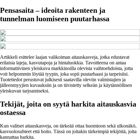
Pensasaita – ideoita rakenteen ja
tunnelman luomiseen puutarhassa
Artikkeli esittelee laajan valikoiman aitauskasveja, jotka edustavat
erilaisia lajeja, kasvutapoja ja hintaluokkia. Tavoitteena on antaa
informatiivinen yleiskuva markkinoilla olevista vaihtoehdoista, jotta
voit helpommin löytää tyypin, joka sopii puutarhaasi ja tarpeisiisi.
Tuotetiedot perustuvat julkisesti saatavilla oleviin valmistajien ja
jälleenmyyjien kuvauksiin ja on tiivistetty selkeän ja käytännöllisen
yleiskuvan tarjoamiseksi.
Tekijät, joita on syytä harkita aitauskasvia
ostaessa
Kun valitset aitauskasveja, on tärkeää ottaa huomioon sekä ulkonäkö,
kasvuolosuhteet että hoito. Tässä on joitakin tärkeimpiä tekijöitä, joita
kannattaa harkita.