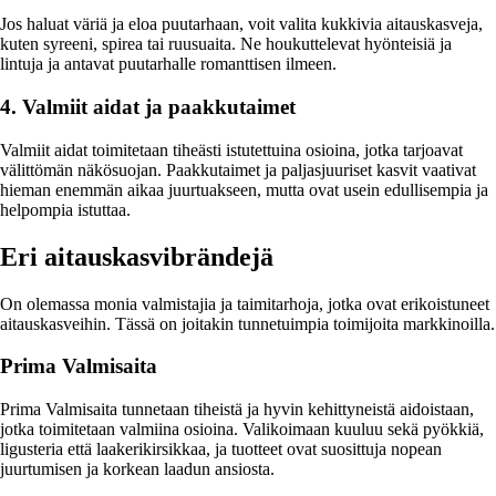
Jos haluat väriä ja eloa puutarhaan, voit valita kukkivia aitauskasveja,
kuten syreeni, spirea tai ruusuaita. Ne houkuttelevat hyönteisiä ja
lintuja ja antavat puutarhalle romanttisen ilmeen.
4. Valmiit aidat ja paakkutaimet
Valmiit aidat toimitetaan tiheästi istutettuina osioina, jotka tarjoavat
välittömän näkösuojan. Paakkutaimet ja paljasjuuriset kasvit vaativat
hieman enemmän aikaa juurtuakseen, mutta ovat usein edullisempia ja
helpompia istuttaa.
Eri aitauskasvibrändejä
On olemassa monia valmistajia ja taimitarhoja, jotka ovat erikoistuneet
aitauskasveihin. Tässä on joitakin tunnetuimpia toimijoita markkinoilla.
Prima Valmisaita
Prima Valmisaita tunnetaan tiheistä ja hyvin kehittyneistä aidoistaan,
jotka toimitetaan valmiina osioina. Valikoimaan kuuluu sekä pyökkiä,
ligusteria että laakerikirsikkaa, ja tuotteet ovat suosittuja nopean
juurtumisen ja korkean laadun ansiosta.