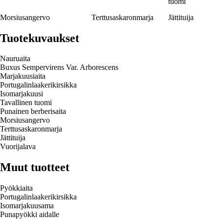
tuomi
Morsiusangervo
Terttusaskaronmarja
Jättituija
Tuotekuvaukset
Nauruaita
Buxus Sempervirens Var. Arborescens
Marjakuusiaita
Portugalinlaakerikirsikka
Isomarjakuusi
Tavallinen tuomi
Punainen berberisaita
Morsiusangervo
Terttusaskaronmarja
Jättituija
Vuorijalava
Muut tuotteet
Pyökkiaita
Portugalinlaakerikirsikka
Isomarjakuusama
Punapyökki aidalle