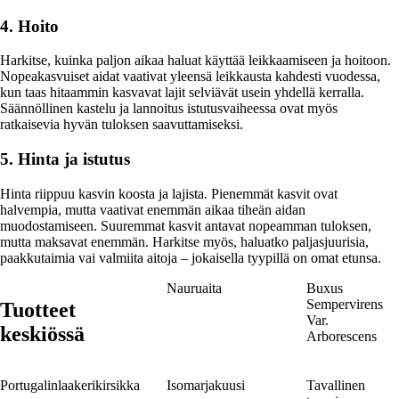
4. Hoito
Harkitse, kuinka paljon aikaa haluat käyttää leikkaamiseen ja hoitoon.
Nopea­kasvuiset aidat vaativat yleensä leikkausta kahdesti vuodessa,
kun taas hitaammin kasvavat lajit selviävät usein yhdellä kerralla.
Säännöllinen kastelu ja lannoitus istutusvaiheessa ovat myös
ratkaisevia hyvän tuloksen saavuttamiseksi.
5. Hinta ja istutus
Hinta riippuu kasvin koosta ja lajista. Pienemmät kasvit ovat
halvempia, mutta vaativat enemmän aikaa tiheän aidan
muodostamiseen. Suuremmat kasvit antavat nopeamman tuloksen,
mutta maksavat enemmän. Harkitse myös, haluatko paljasjuurisia,
paakkutaimia vai valmiita aitoja – jokaisella tyypillä on omat etunsa.
Nauruaita
Buxus
Sempervirens
Tuotteet
Var.
keskiössä
Arborescens
Portugalinlaakerikirsikka
Isomarjakuusi
Tavallinen