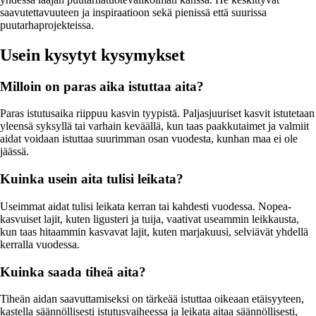
saavutettavuuteen ja inspiraatioon sekä pienissä että suurissa
puutarhaprojekteissa.
Usein kysytyt kysymykset
Milloin on paras aika istuttaa aita?
Paras istutusaika riippuu kasvin tyypistä. Paljasjuuriset kasvit istutetaan
yleensä syksyllä tai varhain keväällä, kun taas paakkutaimet ja valmiit
aidat voidaan istuttaa suurimman osan vuodesta, kunhan maa ei ole
jäässä.
Kuinka usein aita tulisi leikata?
Useimmat aidat tulisi leikata kerran tai kahdesti vuodessa. Nopea­
kasvuiset lajit, kuten ligusteri ja tuija, vaativat useammin leikkausta,
kun taas hitaammin kasvavat lajit, kuten marjakuusi, selviävät yhdellä
kerralla vuodessa.
Kuinka saada tiheä aita?
Tiheän aidan saavuttamiseksi on tärkeää istuttaa oikeaan etäisyyteen,
kastella säännöllisesti istutusvaiheessa ja leikata aitaa säännöllisesti,