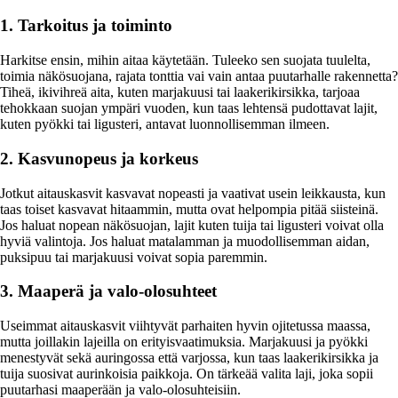
1. Tarkoitus ja toiminto
Harkitse ensin, mihin aitaa käytetään. Tuleeko sen suojata tuulelta,
toimia näkösuojana, rajata tonttia vai vain antaa puutarhalle rakennetta?
Tiheä, ikivihreä aita, kuten marjakuusi tai laakerikirsikka, tarjoaa
tehokkaan suojan ympäri vuoden, kun taas lehtensä pudottavat lajit,
kuten pyökki tai ligusteri, antavat luonnollisemman ilmeen.
2. Kasvunopeus ja korkeus
Jotkut aitauskasvit kasvavat nopeasti ja vaativat usein leikkausta, kun
taas toiset kasvavat hitaammin, mutta ovat helpompia pitää siisteinä.
Jos haluat nopean näkösuojan, lajit kuten tuija tai ligusteri voivat olla
hyviä valintoja. Jos haluat matalamman ja muodollisemman aidan,
puksipuu tai marjakuusi voivat sopia paremmin.
3. Maaperä ja valo-olosuhteet
Useimmat aitauskasvit viihtyvät parhaiten hyvin ojitetussa maassa,
mutta joillakin lajeilla on erityisvaatimuksia. Marjakuusi ja pyökki
menestyvät sekä auringossa että varjossa, kun taas laakerikirsikka ja
tuija suosivat aurinkoisia paikkoja. On tärkeää valita laji, joka sopii
puutarhasi maaperään ja valo-olosuhteisiin.