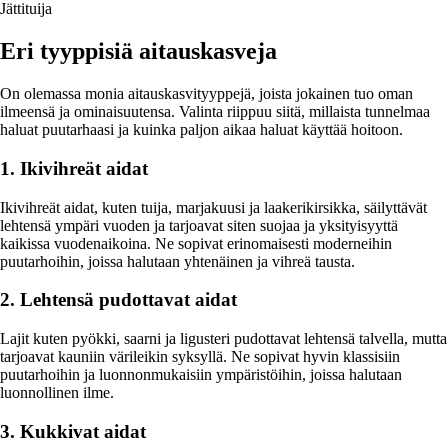
Jättituija
Eri tyyppisiä aitauskasveja
On olemassa monia aitauskasvityyppejä, joista jokainen tuo oman
ilmeensä ja ominaisuutensa. Valinta riippuu siitä, millaista tunnelmaa
haluat puutarhaasi ja kuinka paljon aikaa haluat käyttää hoitoon.
1. Ikivihreät aidat
Ikivihreät aidat, kuten tuija, marjakuusi ja laakerikirsikka, säilyttävät
lehtensä ympäri vuoden ja tarjoavat siten suojaa ja yksityisyyttä
kaikissa vuodenaikoina. Ne sopivat erinomaisesti moderneihin
puutarhoihin, joissa halutaan yhtenäinen ja vihreä tausta.
2. Lehtensä pudottavat aidat
Lajit kuten pyökki, saarni ja ligusteri pudottavat lehtensä talvella, mutta
tarjoavat kauniin värileikin syksyllä. Ne sopivat hyvin klassisiin
puutarhoihin ja luonnonmukaisiin ympäristöihin, joissa halutaan
luonnollinen ilme.
3. Kukkivat aidat