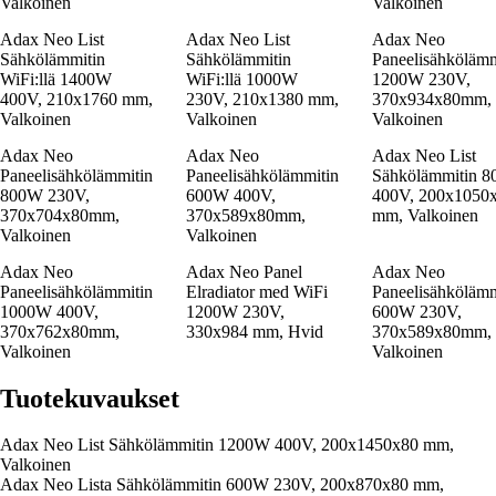
Valkoinen
Valkoinen
Adax Neo List
Adax Neo List
Adax Neo
Sähkölämmitin
Sähkölämmitin
Paneelisähkölämm
WiFi:llä 1400W
WiFi:llä 1000W
1200W 230V,
400V, 210x1760 mm,
230V, 210x1380 mm,
370x934x80mm,
Valkoinen
Valkoinen
Valkoinen
Adax Neo
Adax Neo
Adax Neo List
Paneelisähkölämmitin
Paneelisähkölämmitin
Sähkölämmitin 
800W 230V,
600W 400V,
400V, 200x1050
370x704x80mm,
370x589x80mm,
mm, Valkoinen
Valkoinen
Valkoinen
Adax Neo
Adax Neo Panel
Adax Neo
Paneelisähkölämmitin
Elradiator med WiFi
Paneelisähkölämm
1000W 400V,
1200W 230V,
600W 230V,
370x762x80mm,
330x984 mm, Hvid
370x589x80mm,
Valkoinen
Valkoinen
Tuotekuvaukset
Adax Neo List Sähkölämmitin 1200W 400V, 200x1450x80 mm,
Valkoinen
Adax Neo Lista Sähkölämmitin 600W 230V, 200x870x80 mm,