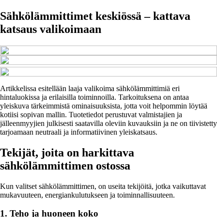
Sähkölämmittimet keskiössä – kattava
katsaus valikoimaan
Artikkelissa esitellään laaja valikoima sähkölämmittimiä eri
hintaluokissa ja erilaisilla toiminnoilla. Tarkoituksena on antaa
yleiskuva tärkeimmistä ominaisuuksista, jotta voit helpommin löytää
kotiisi sopivan mallin. Tuotetiedot perustuvat valmistajien ja
jälleenmyyjien julkisesti saatavilla oleviin kuvauksiin ja ne on tiivistetty
tarjoamaan neutraali ja informatiivinen yleiskatsaus.
Tekijät, joita on harkittava
sähkölämmittimen ostossa
Kun valitset sähkölämmittimen, on useita tekijöitä, jotka vaikuttavat
mukavuuteen, energiankulutukseen ja toiminnallisuuteen.
1. Teho ja huoneen koko