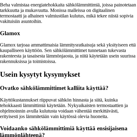
Beha valmistaa energiatehokkaita sähkölämmittimiä, joissa painotetaan
tarkkuutta ja mukavuutta. Monissa malleissa on digitaalinen
termostaatti ja alhainen valmiustilan kulutus, mikä tekee niistä sopivia
vakituisiin asuntoihin.
Glamox
Glamox tarjoaa ammattimaisia lämmitysratkaisuja sekä yksityiseen että
kaupalliseen käyttöön. Sen sähkölämmittimet tunnetaan tukevasta
rakenteesta ja tasaisesta lämmönjaosta, ja niitä käytetään usein suurissa
rakennuksissa ja toimistoissa.
Usein kysytyt kysymykset
Ovatko sähkölämmittimet kalliita käyttää?
Käyttökustannukset riippuvat sähkön hinnasta ja siitä, kuinka
tehokkaasti lämmittimiä käytetään. Nykyaikaisten termostaattien ja
ohjelmoinnin avulla kulutusta voidaan vähentää merkittävästi,
erityisesti jos lämmitetään vain käytössä olevia huoneita.
Voidaanko sähkölämmittimiä käyttää ensisijaisena
lämmönlähteenä?