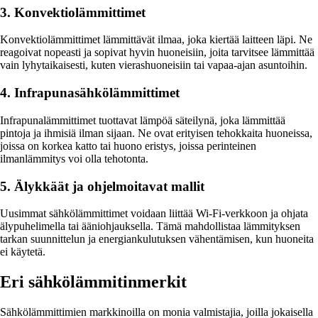
3. Konvektiolämmittimet
Konvektiolämmittimet lämmittävät ilmaa, joka kiertää laitteen läpi. Ne
reagoivat nopeasti ja sopivat hyvin huoneisiin, joita tarvitsee lämmittää
vain lyhytaikaisesti, kuten vierashuoneisiin tai vapaa-ajan asuntoihin.
4. Infrapunasähkölämmittimet
Infrapunalämmittimet tuottavat lämpöä säteilynä, joka lämmittää
pintoja ja ihmisiä ilman sijaan. Ne ovat erityisen tehokkaita huoneissa,
joissa on korkea katto tai huono eristys, joissa perinteinen
ilmanlämmitys voi olla tehotonta.
5. Älykkäät ja ohjelmoitavat mallit
Uusimmat sähkölämmittimet voidaan liittää Wi-Fi-verkkoon ja ohjata
älypuhelimella tai ääniohjauksella. Tämä mahdollistaa lämmityksen
tarkan suunnittelun ja energiankulutuksen vähentämisen, kun huoneita
ei käytetä.
Eri sähkölämmitinmerkit
Sähkölämmittimien markkinoilla on monia valmistajia, joilla jokaisella