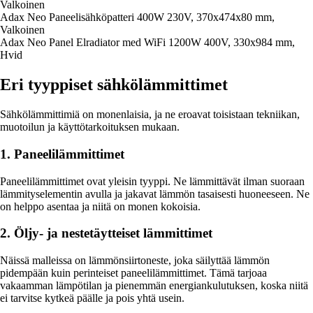
Valkoinen
Adax Neo Paneelisähköpatteri 400W 230V, 370x474x80 mm,
Valkoinen
Adax Neo Panel Elradiator med WiFi 1200W 400V, 330x984 mm,
Hvid
Eri tyyppiset sähkölämmittimet
Sähkölämmittimiä on monenlaisia, ja ne eroavat toisistaan tekniikan,
muotoilun ja käyttötarkoituksen mukaan.
1. Paneelilämmittimet
Paneelilämmittimet ovat yleisin tyyppi. Ne lämmittävät ilman suoraan
lämmityselementin avulla ja jakavat lämmön tasaisesti huoneeseen. Ne
on helppo asentaa ja niitä on monen kokoisia.
2. Öljy- ja nestetäytteiset lämmittimet
Näissä malleissa on lämmönsiirtoneste, joka säilyttää lämmön
pidempään kuin perinteiset paneelilämmittimet. Tämä tarjoaa
vakaamman lämpötilan ja pienemmän energiankulutuksen, koska niitä
ei tarvitse kytkeä päälle ja pois yhtä usein.