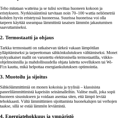
Teho mitataan watteina ja se tulisi sovittaa huoneen kokoon ja
eristykseen. Nyrkkisääntönä tarvitaan noin 70–100 wattia neliömetriä
kohden hyvin eristetyssä huoneessa. Suurissa huoneissa voi olla
tarpeen käyttää useampaa lämmitintä tasaisen lämmön jakautumisen
saavuttamiseksi.
2. Termostaatti ja ohjaus
Tarkka termostaatti on ratkaisevan tärkeä vakaan lämpötilan
ylläpitämiseksi ja tarpeettoman sähkönkulutuksen välttämiseksi. Monet
nykyaikaiset mallit on varustettu elektronisella termostaatilla, viikko-
ohjelmoinnilla ja mahdollisuudella ohjata laitetta sovelluksen tai Wi-
Fi:n kautta, mikä helpottaa energiankulutuksen optimointia.
3. Muotoilu ja sijoitus
Sähkölämmittimiä on monen kokoisia ja tyylisiä – klassisista
paneelilämmittimistä kapeisiin seinämalleihin. Valitse malli, joka sopii
huoneen sisustukseen ja voidaan asentaa siten, että lämpö leviää
tehokkaasti. Vältä lämmittimien sijoittamista huonekalujen tai verhojen
taakse, sillä se estää lämmön leviämistä.
4. Energiatehokkuus ja ympäristö