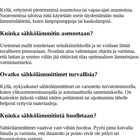
Kyllä, erityisesti pienemmissä asunnoissa tai vapaa-ajan asunnoissa.
Suuremmissa taloissa niitä käytetään usein täydentämään muita
lämmönlähteitä, kuten lämpöpumppuja tai kaukolämpöä.
Kuinka sähkölämmitin asennetaan?
Useimmat mallit toimitetaan seinäkiinnikkeillä ja ne voidaan liittää
tavalliseen pistorasiaan. Noudata aina valmistajan ohjeita ja varmista,
että lattian ja seinien väliin jää riittävästi tilaa optimaalisen lämmönjaon
varmistamiseksi.
Ovatko sähkölämmittimet turvallisia?
Kyllä, nykyaikaiset sähkölämmittimet on varustettu turvatoiminnoilla,
kuten ylikuumenemissuojalla ja automaattisella sammutuksella. On
kuitenkin tärkeää välttää niiden peittämistä tai sijoittamista lähelle
helposti syttyviä materiaaleja.
Kuinka sähkölämmitintä huolletaan?
Sähkölämmittimet vaativat vain vähän huoltoa. Pyyhi pinta kuivalla
liinalla ja varmista, että ilmanotto ja poisto eivät ole pölyn tai
huonekalujen estämiä.