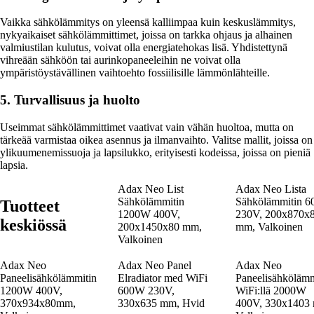
Vaikka sähkölämmitys on yleensä kalliimpaa kuin keskuslämmitys,
nykyaikaiset sähkölämmittimet, joissa on tarkka ohjaus ja alhainen
valmiustilan kulutus, voivat olla energiatehokas lisä. Yhdistettynä
vihreään sähköön tai aurinkopaneeleihin ne voivat olla
ympäristöystävällinen vaihtoehto fossiilisille lämmönlähteille.
5. Turvallisuus ja huolto
Useimmat sähkölämmittimet vaativat vain vähän huoltoa, mutta on
tärkeää varmistaa oikea asennus ja ilmanvaihto. Valitse mallit, joissa on
ylikuumenemissuoja ja lapsilukko, erityisesti kodeissa, joissa on pieniä
lapsia.
Adax Neo List
Adax Neo Lista
Sähkölämmitin
Sähkölämmitin 
Tuotteet
1200W 400V,
230V, 200x870x
keskiössä
200x1450x80 mm,
mm, Valkoinen
Valkoinen
Adax Neo
Adax Neo Panel
Adax Neo
Paneelisähkölämmitin
Elradiator med WiFi
Paneelisähkölämm
1200W 400V,
600W 230V,
WiFi:llä 2000W
370x934x80mm,
330x635 mm, Hvid
400V, 330x1403