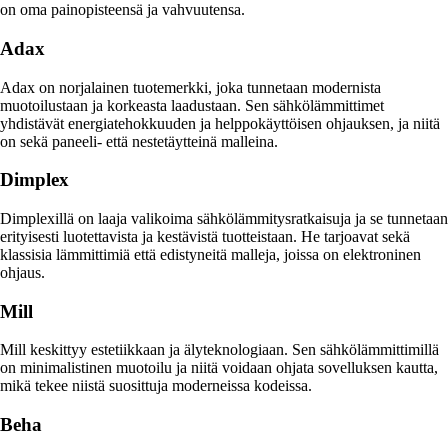
on oma painopisteensä ja vahvuutensa.
Adax
Adax on norjalainen tuotemerkki, joka tunnetaan modernista
muotoilustaan ja korkeasta laadustaan. Sen sähkölämmittimet
yhdistävät energiatehokkuuden ja helppokäyttöisen ohjauksen, ja niitä
on sekä paneeli- että nestetäytteinä malleina.
Dimplex
Dimplexillä on laaja valikoima sähkölämmitysratkaisuja ja se tunnetaan
erityisesti luotettavista ja kestävistä tuotteistaan. He tarjoavat sekä
klassisia lämmittimiä että edistyneitä malleja, joissa on elektroninen
ohjaus.
Mill
Mill keskittyy estetiikkaan ja älyteknologiaan. Sen sähkölämmittimillä
on minimalistinen muotoilu ja niitä voidaan ohjata sovelluksen kautta,
mikä tekee niistä suosittuja moderneissa kodeissa.
Beha