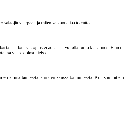
o salaojitus tarpeen ja miten se kannattaa toteuttaa.
ista. Tällöin salaojitus ei auta – ja voi olla turha kustannus. Ennen
teissa vai sisäolosuhteissa.
eiden ymmärtämisestä ja niiden kanssa toimimisesta. Kun suunnittelu