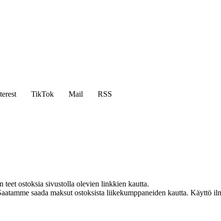
terest
TikTok
Mail
RSS
eet ostoksia sivustolla olevien linkkien kautta.
Saatamme saada maksut ostoksista liikekumppaneiden kautta. Käyttö ilman