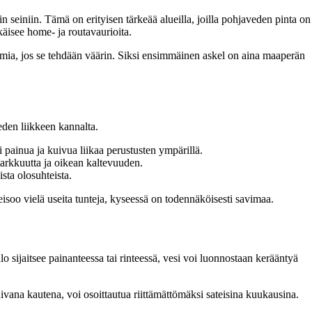
n seiniin. Tämä on erityisen tärkeää alueilla, joilla pohjaveden pinta on
käisee home- ja routavaurioita.
gelmia, jos se tehdään väärin. Siksi ensimmäinen askel on aina maaperän
eden liikkeen kannalta.
 painua ja kuivua liikaa perustusten ympärillä.
 tarkkuutta ja oikean kaltevuuden.
sta olosuhteista.
eisoo vielä useita tunteja, kyseessä on todennäköisesti savimaa.
lo sijaitsee painanteessa tai rinteessä, vesi voi luonnostaan kerääntyä
vana kautena, voi osoittautua riittämättömäksi sateisina kuukausina.