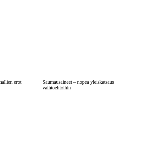
allien erot
Saumausaineet – nopea yleiskatsaus
vaihtoehtoihin