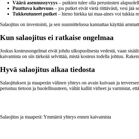
Väärä asennussyvyys
– putkien tulee olla perustusten alapuolell
Puuttuva kaltevuus
– jos putket eivät vietä riittävästi, vesi jää
Tukkeutuneet putket
– hieno hiekka tai maa-aines voi tukkia rei
Salaojitus on investointi, ja sen suunnittelussa kannattaa käyttää ammatti
Kun salaojitus ei ratkaise ongelmaa
Joskus kosteusongelmat eivät johdu ulkopuolisesta vedestä, vaan sisäilma
kaivamista on siis tärkeää selvittää, mistä kosteus todella johtuu. Rake
Hyvä salaojitus alkaa tiedosta
Salaojituksen ja maaperän välinen yhteys on avain kuivaan ja terveese
perustuu tietoon ja huolellisuuteen, vältät kalliit virheet ja varmistat,
Salaojitus ja maaperä: Ymmärrä yhteys ennen kaivamista