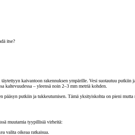
hdä itse?
lla täytettyyn kaivantoon rakennuksen ympärille. Vesi suotautuu putkiin 
oivassa kaltevuudessa – yleensä noin 2–3 mm metriä kohden.
n pääsyn putkiin ja tukkeutumisen. Tämä yksityiskohta on pieni mutta r
ssä muutamia tyypillisiä virheitä:
a valita oikeaa ratkaisua.