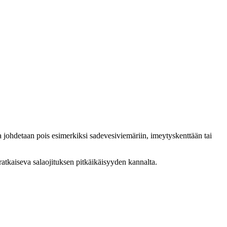
ja johdetaan pois esimerkiksi sadevesiviemäriin, imeytyskenttään tai
atkaiseva salaojituksen pitkäikäisyyden kannalta.