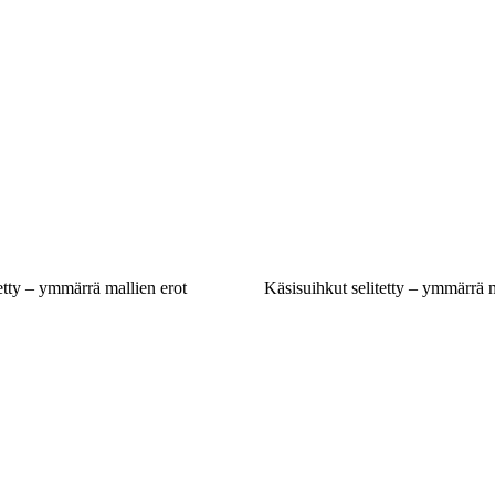
tetty – ymmärrä mallien erot
Käsisuihkut selitetty – ymmärrä m