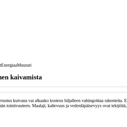
t
Energiaa
Muurari
nen kaivamista
n perustus kuivana vai alkaako kosteus hiljalleen vahingoittaa rakenteit
män toimivuuteen. Maalaji, kaltevuus ja vedenläpäisevyys ovat tekijöitä, 