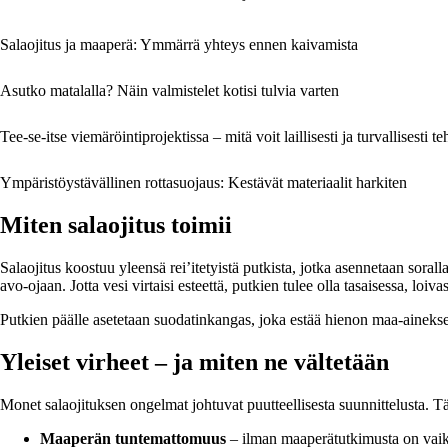
Salaojitus ja maaperä: Ymmärrä yhteys ennen kaivamista
Asutko matalalla? Näin valmistelet kotisi tulvia varten
Tee-se-itse viemäröintiprojektissa – mitä voit laillisesti ja turvallisesti te
Ympäristöystävällinen rottasuojaus: Kestävät materiaalit harkiten
Miten salaojitus toimii
Salaojitus koostuu yleensä rei’itetyistä putkista, jotka asennetaan sora
avo-ojaan. Jotta vesi virtaisi esteettä, putkien tulee olla tasaisessa, l
Putkien päälle asetetaan suodatinkangas, joka estää hienon maa-ainekse
Yleiset virheet – ja miten ne vältetään
Monet salaojituksen ongelmat johtuvat puutteellisesta suunnittelusta. Tä
Maaperän tuntemattomuus
– ilman maaperätutkimusta on vaike