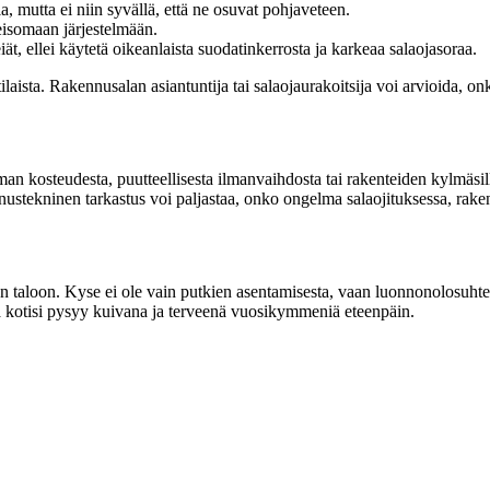
a, mutta ei niin syvällä, että ne osuvat pohjaveteen.
 seisomaan järjestelmään.
ät, ellei käytetä oikeanlaista suodatinkerrosta ja karkeaa salaojasoraa.
laista. Rakennusalan asiantuntija tai salaojaurakoitsija voi arvioida, onk
n kosteudesta, puutteellisesta ilmanvaihdosta tai rakenteiden kylmäsillo
nnustekninen tarkastus voi paljastaa, onko ongelma salaojituksessa, raken
en taloon. Kyse ei ole vain putkien asentamisesta, vaan luonnonolosuht
 että kotisi pysyy kuivana ja terveenä vuosikymmeniä eteenpäin.