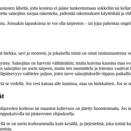
tusten läheltä, jotta kosteus ei pääse tunkeutumaan sokkeliin tai kellari
ettu salaojitus suojaa rakenteita, pidentää rakennuksen käyttöikää ja eh
aisu. Joissakin tapauksissa se voi olla tarpeeton – tai jopa pahentaa on
t hiekka, savi ja moreeni, ja jokaisella niistä on omat ominaisuutensa v
 synny. Salaojitus on harvoin välttämätön, mutta kuivina kausina maa voi
öin salaojitus on usein tarpeen, mutta sen suunnittelu ja toteutus vaativat
päisevyys vaihtelee paljon, joten tarve salaojitukselle riippuu paikallisi
ä se vedellä. Jos vesi katoaa alle tunnissa, maa on hiekkainen. Jos se s
ät
s pohjaveden korkeus tai maaston kaltevuus on jätetty huomioimatta. Jos ta
umppukaivolla tai pintavesien ohjauksella.
 se on usein korkeammalla kuin kesällä, ja järjestelmä, joka toimii kui
amista.