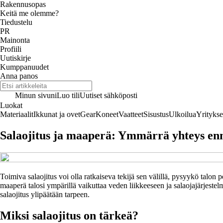
Rakennusopas
Keitä me olemme?
Tiedustelu
PR
Mainonta
Profiili
Uutiskirje
Kumppanuudet
Anna panos
Minun sivuni
Luo tili
Uutiset sähköposti
Luokat
Materiaalit
Ikkunat ja ovet
Gear
Koneet
Vaatteet
Sisustus
Ulkoilua
Yritykse
Salaojitus ja maaperä: Ymmärrä yhteys en
Toimiva salaojitus voi olla ratkaiseva tekijä sen välillä, pysyykö talo
maaperä talosi ympärillä vaikuttaa veden liikkeeseen ja salaojajärjestel
salaojitus ylipäätään tarpeen.
Miksi salaojitus on tärkeä?