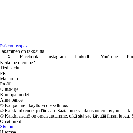
Rakennusopas
Jakaminen on rakkautta
X
Facebook
Instagram
LinkedIn
YouTube
Pin
Keitä me olemme?
Tiedustelu
PR
Mainonta
Profiili
Uutiskirje
Kumppanuudet
Anna panos
© Kaupallinen käyttö ei ole sallittua.
© Kaikki oikeudet pidätetään. Saatamme saada osuuden myynnistä, kun t
© Kaikki sisältö on omaisuuttamme, eikä sitä saa käyttää ilman lupaa. 
Omat linkit
Sivupuu
Huomaa