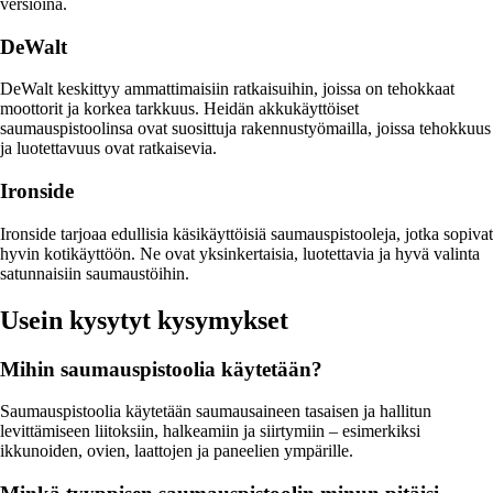
versioina.
DeWalt
DeWalt keskittyy ammattimaisiin ratkaisuihin, joissa on tehokkaat
moottorit ja korkea tarkkuus. Heidän akkukäyttöiset
saumauspistoolinsa ovat suosittuja rakennustyömailla, joissa tehokkuus
ja luotettavuus ovat ratkaisevia.
Ironside
Ironside tarjoaa edullisia käsikäyttöisiä saumauspistooleja, jotka sopivat
hyvin kotikäyttöön. Ne ovat yksinkertaisia, luotettavia ja hyvä valinta
satunnaisiin saumaustöihin.
Usein kysytyt kysymykset
Mihin saumauspistoolia käytetään?
Saumauspistoolia käytetään saumausaineen tasaisen ja hallitun
levittämiseen liitoksiin, halkeamiin ja siirtymiin – esimerkiksi
ikkunoiden, ovien, laattojen ja paneelien ympärille.