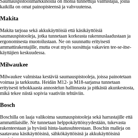
Saumauspistoolimarkkinoilla on monia tunnettuja valmistajia, joilla
kaikilla on omat painopisteensä ja vahvuutensa.
Makita
Makita tarjoaa sekä akkukäyttöisiä että käsikäyttöisiä
saumauspistooleja, jotka tunnetaan korkeasta rakennuslaadustaan ja
ergonomisesta muotoilustaan. Ne on suunnattu erityisesti
ammattirakentajille, mutta ovat myös suosittuja vakavien tee-se-itse-
käyttäjien keskuudessa.
Milwaukee
Milwaukee valmistaa kestäviä saumauspistooleja, joissa painotetaan
voimaa ja tarkkuutta. Heidän M12- ja M18-sarjansa tunnetaan
erityisesti tehokkaasta annostelun hallinnasta ja pitkästä akunkestosta,
mikä tekee niistä sopivia vaativiin tehtäviin.
Bosch
Boschilla on laaja valikoima saumauspistooleja sekä harrastajille että
ammattilaisille. Ne tunnetaan helppokäyttöisyydestään, tukevasta
rakenteestaan ja hyvästä hinta-laatusuhteestaan. Boschin malleja on
saatavana käsikäyttöisinä, sähkökäyttöisinä ja akkukäyttöisinä