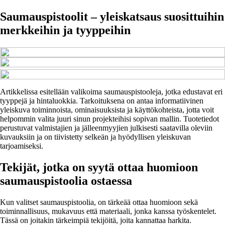
Saumauspistoolit – yleiskatsaus suosittuihin
merkkeihin ja tyyppeihin
Artikkelissa esitellään valikoima saumauspistooleja, jotka edustavat eri
tyyppejä ja hintaluokkia. Tarkoituksena on antaa informatiivinen
yleiskuva toiminnoista, ominaisuuksista ja käyttökohteista, jotta voit
helpommin valita juuri sinun projekteihisi sopivan mallin. Tuotetiedot
perustuvat valmistajien ja jälleenmyyjien julkisesti saatavilla oleviin
kuvauksiin ja on tiivistetty selkeän ja hyödyllisen yleiskuvan
tarjoamiseksi.
Tekijät, jotka on syytä ottaa huomioon
saumauspistoolia ostaessa
Kun valitset saumauspistoolia, on tärkeää ottaa huomioon sekä
toiminnallisuus, mukavuus että materiaali, jonka kanssa työskentelet.
Tässä on joitakin tärkeimpiä tekijöitä, joita kannattaa harkita.