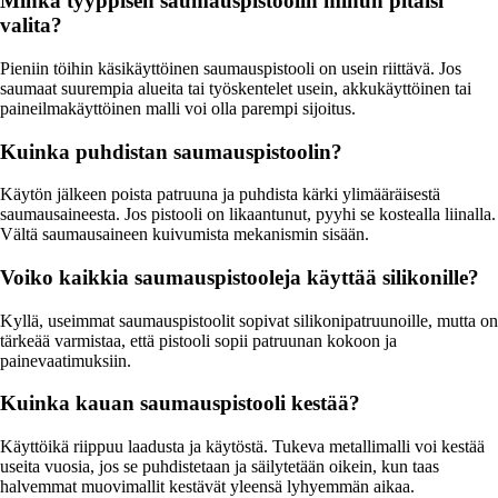
Minkä tyyppisen saumauspistoolin minun pitäisi
valita?
Pieniin töihin käsikäyttöinen saumauspistooli on usein riittävä. Jos
saumaat suurempia alueita tai työskentelet usein, akkukäyttöinen tai
paineilmakäyttöinen malli voi olla parempi sijoitus.
Kuinka puhdistan saumauspistoolin?
Käytön jälkeen poista patruuna ja puhdista kärki ylimääräisestä
saumausaineesta. Jos pistooli on likaantunut, pyyhi se kostealla liinalla.
Vältä saumausaineen kuivumista mekanismin sisään.
Voiko kaikkia saumauspistooleja käyttää silikonille?
Kyllä, useimmat saumauspistoolit sopivat silikonipatruunoille, mutta on
tärkeää varmistaa, että pistooli sopii patruunan kokoon ja
painevaatimuksiin.
Kuinka kauan saumauspistooli kestää?
Käyttöikä riippuu laadusta ja käytöstä. Tukeva metallimalli voi kestää
useita vuosia, jos se puhdistetaan ja säilytetään oikein, kun taas
halvemmat muovimallit kestävät yleensä lyhyemmän aikaa.