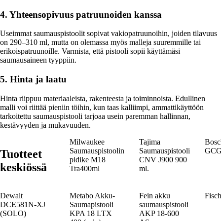
4. Yhteensopivuus patruunoiden kanssa
Useimmat saumauspistoolit sopivat vakiopatruunoihin, joiden tilavuus
on 290–310 ml, mutta on olemassa myös malleja suuremmille tai
erikoispatruunoille. Varmista, että pistooli sopii käyttämäsi
saumausaineen tyyppiin.
5. Hinta ja laatu
Hinta riippuu materiaaleista, rakenteesta ja toiminnoista. Edullinen
malli voi riittää pieniin töihin, kun taas kalliimpi, ammattikäyttöön
tarkoitettu saumauspistooli tarjoaa usein paremman hallinnan,
kestävyyden ja mukavuuden.
Milwaukee
Tajima
Bosc
Saumauspistoolin
Saumauspistooli
GCG 
Tuotteet
pidike M18
CNV J900 900
keskiössä
Tra400ml
ml.
Dewalt
Metabo Akku-
Fein akku
Fisc
DCE581N-XJ
Saumapistooli
saumauspistooli
(SOLO)
KPA 18 LTX
AKP 18-600