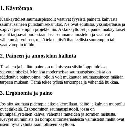
1. Käyttötapa
Käsikäyttöiset saumauspistoolit vaativat fyysistä painetta kahvasta
saumausaineen puristamiseksi ulos. Ne ovat edullisia, yksinkertaisia ja
sopivat pienempiin projekteihin. Akkukäyttöiset ja paineilmakäyttöiset
mallit tarjoavat puolestaan tasaisemman annostelun ja vaativat
vähemmän voimaa, mikä tekee niistä ihanteellisia suurempiin tai
vaativampiin töihin.
2. Paineen ja annostelun hallinta
Tasainen ja hallittu paine on ratkaisevaa siistin lopputuloksen
saavuttamiseksi. Monissa moderneissa saumauspistooleissa on
säädettävä painevoima, jolloin voit mukauttaa saumausaineen määrän
tarpeen mukaan. Tämä tekee työstä tarkempaa ja vähentää hukkaa.
3. Ergonomia ja paino
Jos aiot saumata pidempiä aikoja kerrallaan, paino ja kahvan muotoilu
ovat tärkeitä. Ergonominen saumauspistooli, jossa on
kumipäällysteinen kahva, vähentää ranteiden ja sormien rasitusta.
Kevyet alumiinista tai komposiittimateriaaleista valmistetut mallit ovat
usein hyvä valinta säännölliseen käyttöön.