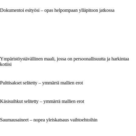
Dokumentoi esityösi – opas helpompaan ylläpitoon jatkossa
Ympäristöystävällinen maali, jossa on persoonallisuutta ja harkintaa
kotiisi
Pulttisakset selitetty – ymmärrä mallien erot
Käsisuihkut selitetty – ymmärrä mallien erot
Saumausaineet – nopea yleiskatsaus vaihtoehtoihin