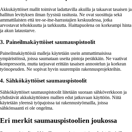
Akkukäyttöiset mallit toimivat ladattavilla akuilla ja takaavat tasaisen ja
hallitun levityksen ilman fyysistä rasitusta. Ne ovat suosittuja sekä
ammattilaisten että tee-se-itse-harrastajien keskuudessa, jotka
arvostavat tehokkuutta ja tarkkuutta. Haittapuolena on korkeampi hinta
ja akun lataustarve.
3. Paineilmakäyttöiset saumauspistoolit
Paineilmakäyttöisiä malleja käytetään usein ammattimaisissa
ympäristöissä, joissa saumataan useita pintoja peräkkäin. Ne vaativat
kompressorin, mutta tarjoavat erittäin tasaisen annostelun ja korkean
työnopeuden. Ne sopivat hyvin suurempiin rakennusprojekteihin.
4. Sähkökäyttöiset saumauspistoolit
Sähkökäyttöiset saumauspistoolit liitetään suoraan sähköverkkoon ja
yhdistävät akkukäyttöisten mallien edut jatkuvaan käyttöön. Niitä
käytetään yleensä työpajoissa tai rakennustyömailla, joissa
sähkönsaanti ei ole ongelma.
Eri merkit saumauspistoolien joukossa