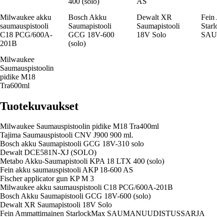
400 (solo)
AS
Milwaukee akku
Bosch Akku
Dewalt XR
Fein
saumauspistooli
Saumapistooli
Saumapistooli
Star
C18 PCG/600A-
GCG 18V-600
18V Solo
SAU
201B
(solo)
Milwaukee
Saumauspistoolin
pidike M18
Tra600ml
Tuotekuvaukset
Milwaukee Saumauspistoolin pidike M18 Tra400ml
Tajima Saumauspistooli CNV J900 900 ml.
Bosch akku Saumapistooli GCG 18V-310 solo
Dewalt DCE581N-XJ (SOLO)
Metabo Akku-Saumapistooli KPA 18 LTX 400 (solo)
Fein akku saumauspistooli AKP 18-600 AS
Fischer applicator gun KP M 3
Milwaukee akku saumauspistooli C18 PCG/600A-201B
Bosch Akku Saumapistooli GCG 18V-600 (solo)
Dewalt XR Saumapistooli 18V Solo
Fein Ammattimainen StarlockMax SAUMANUUDISTUSSARJA