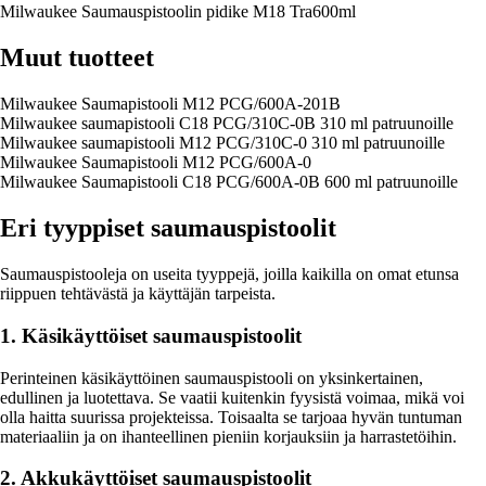
Milwaukee Saumauspistoolin pidike M18 Tra600ml
Muut tuotteet
Milwaukee Saumapistooli M12 PCG/600A-201B
Milwaukee saumapistooli C18 PCG/310C-0B 310 ml patruunoille
Milwaukee saumapistooli M12 PCG/310C-0 310 ml patruunoille
Milwaukee Saumapistooli M12 PCG/600A-0
Milwaukee Saumapistooli C18 PCG/600A-0B 600 ml patruunoille
Eri tyyppiset saumauspistoolit
Saumauspistooleja on useita tyyppejä, joilla kaikilla on omat etunsa
riippuen tehtävästä ja käyttäjän tarpeista.
1. Käsikäyttöiset saumauspistoolit
Perinteinen käsikäyttöinen saumauspistooli on yksinkertainen,
edullinen ja luotettava. Se vaatii kuitenkin fyysistä voimaa, mikä voi
olla haitta suurissa projekteissa. Toisaalta se tarjoaa hyvän tuntuman
materiaaliin ja on ihanteellinen pieniin korjauksiin ja harrastetöihin.
2. Akkukäyttöiset saumauspistoolit